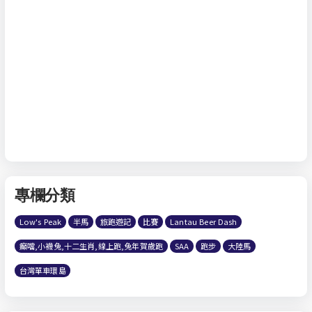
專欄分類
Low's Peak
半馬
旅跑遊記
比賽
Lantau Beer Dash
癲噹,小襪兔,十二生肖,線上跑,兔年賀歲跑
SAA
跑步
大陸馬
台灣單車環島