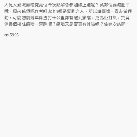
人見人愛嘅癲噹究竟佢今次點解會參加線上跑呢？莫非佢要減肥？
哦，原來係佢嘅作者呀John都是愛跑之人，所以讓癲噹一齊去做運
動，可能您前幾年係渣打十公里都有遇到癲噹，更為佢打氣，究竟
係邊個帶住癲噹一齊跑呢？癲噹又是否真有其喵呢？係這次訪問中
便會一一揭曉！癲喵更會係片尾同獎牌合照，為您打氣喔！
5995