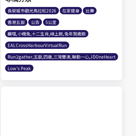
長榮城市觀光馬拉松2026
在家健身
比賽
香港五嶽
公告
5公里
癲噹,小襪兔,十二生肖,線上跑,兔年賀歲跑
EALCrossHarbourVirtualRun
Run2gather,五嶽,四塘,三灣雙澳,聯動一心,JDOneHeart
Low's Peak