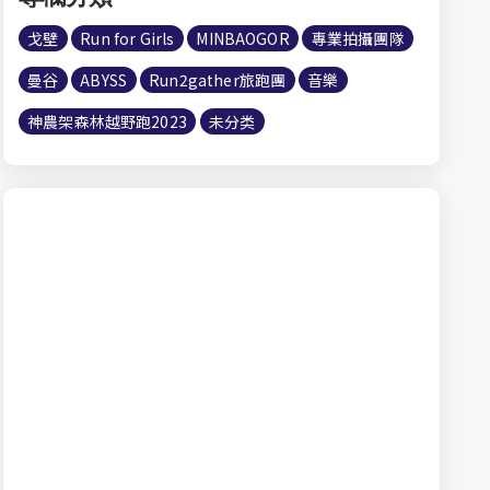
戈壁
Run for Girls
MINBAOGOR
專業拍攝團隊
曼谷
ABYSS
Run2gather旅跑團
音樂
神農架森林越野跑2023
未分类