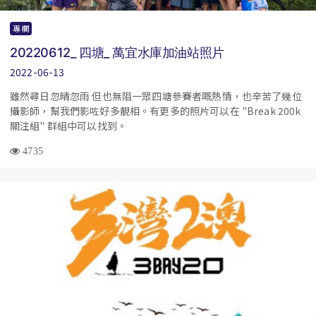
專欄
20220612_ 四塘_ 萬宜水庫加油站照片
2022-06-13
雖然尋日忽晴忽雨 但也無阻一眾四塘參賽者嘅熱情，也辛苦了幾位
攝影師，幫我們影咗好多靚相。有更多的照片可以在 "Break 200k
關注組" 群組中可以找到。
4735