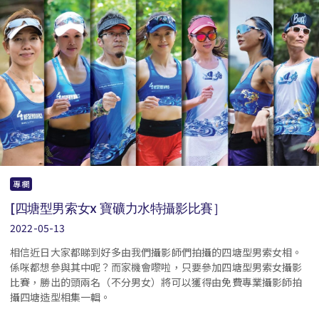
專欄
[四塘型男索女x 寶礦力水特攝影比賽］
2022-05-13
相信近日大家都睇到好多由我們攝影師們拍攝的四塘型男索女相。
係咪都想參與其中呢？而家機會嚟啦，只要參加四塘型男索女攝影
比賽，勝出的頭兩名（不分男女）將可以獲得由免費專業攝影師拍
攝四塘造型相集一輯。