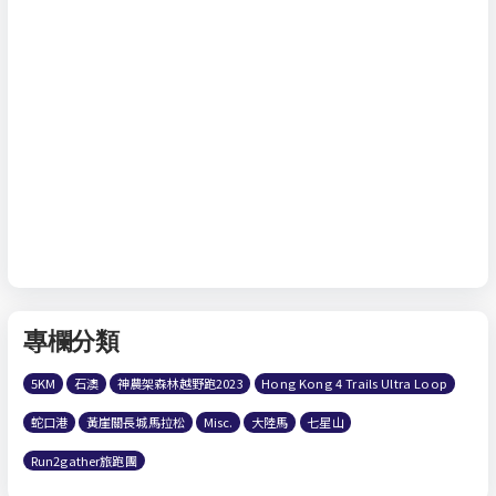
專欄分類
5KM
石澳
神農架森林越野跑2023
Hong Kong 4 Trails Ultra Loop
蛇口港
黃崖關長城馬拉松
Misc.
大陸馬
七星山
Run2gather旅跑團