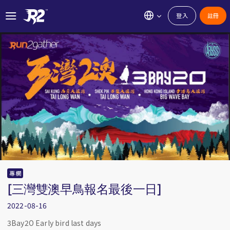
登入
註冊
專欄
[三灣雙澳早鳥報名最後一日]
2022-08-16
3Bay2O Early bird last days