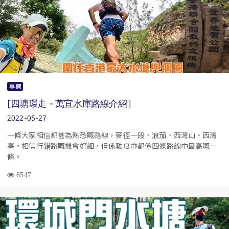
專欄
[四塘環走 - 萬宜水庫路線介紹］
2022-05-27
一條大家相信都甚為熟悉嘅路線，麥徑一段、浪茄、西灣山、西灣
亭。相信行錯路嘅機會好細，但係難度亦都係四條路線中最高嘅一
條。
6547