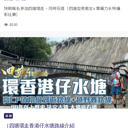
快啲報名參加四塘環走，同時玩埋［四塘型男索女x 寶礦力水特攝
影比賽￼￼￼］
4840
專欄
［四塘環走香港仔水塘路線介紹