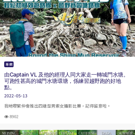
專欄
由Captain VL 及他的經理人同大家走一轉城門水塘。
可跑性甚高的城門水塘環塘，係練習越野跑的好地
點。
2022-05-13
我哋嚟緊仲會推出四塘型男索女攝影比賽，記得留意啦。
8902