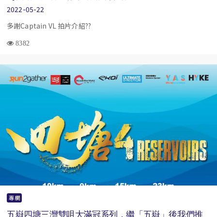
2022-05-22
多謝Captain VL 拍片介紹??
8382
專欄
五嶽四塘三灣雙咀大滿冠系列，繼「五嶽」後我們推