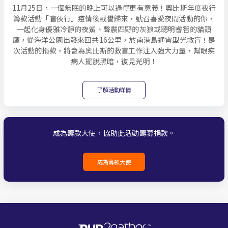
11月25日，一個無眠的晚上可以過得更有意義！奧比斯年度夜行
籌款活動「盲俠行」疫情後載譽歸來，號召喜愛夜間活動的你，
一起化身優雅冷靜的夜鯊、聲震四野的灰狼或聰明睿智的貓頭
鷹，從海洋公園出發來回共16公里，於南港島通宵型光救盲！是
次活動的捐款，將會為奧比斯的救盲工作注入強大力量，幫眼疾
病人擺脫黑暗，復見光明！
了解活動詳情
成為籌款大使，協助此活動籌募捐款。
成為籌款大使