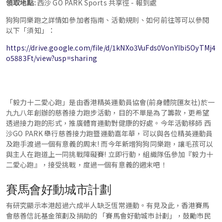
領取地點:
西沙 GO PARK Sports 共享徑 - 報到處
狗狗同樂跑之詳情如參加者指南、活動規則、如何前往等可以參閱
以下「須知」：
https://drive.google.com/file/d/1kNXo3VuFds0VonYIbi5OyTMj4
o5883Ft/view?usp=sharing
「毅力十二愛心跑」是由香港精英運動員協會(前身體院匯友社)於一
九九八年創辦的慈善接力跑步活動，目的不單是為了籌款，更希望
透過接力跑的形式，推廣體育運動對健康的好處。今年活動移師 西
沙
GO PARK
舉行慈善接力跑暨運動嘉年華，可以與各位精英運動員
及跑手渡過一個有意義的周末! 而今年新增狗狗同樂跑，讓毛孩可以
與主人在跑道上一同挑戰障礙賽! 立即行動，組織隊伍參加『毅力十
二愛心跑』，接受挑戰，度過一個有意義的週末吧！
賽馬會好動城市計劃
有研究顯示本港超過六成半人缺乏恆常運動。有見及此，香港賽馬
會慈善信託基金策劃及捐助的 「賽馬會好動城市計劃」，鼓勵市民