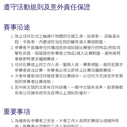
遵守活動規則及意外責任保證
賽事沿途
禁止任何形式之輪運行物體的交通工具，如單車、 滾軸溜冰
鞋、手推車、內置或附加在鞋的轆等進入賽道範圍。
參賽者不能攜帶任何構成危險或妨礙比賽進行的物品(例如攻
擊性武器、阻礙其他參賽者之物品)進入比賽範圍，違例者將
會被即時要求離開賽道。
任何在賽道上的工作人員、醫務人員、賽事總監、裁判若要求
參賽者退出比賽，參賽者必須立即停止比賽及離開賽道。
大會有權取消任何被證實在比賽途中，以任何方式接受外來幫
助的參賽者比賽資格。
若中英文版的文章有任何歧義，一概中文版本為準。創意聯動
有限公司擁有修改及詮釋以上規則的權利。
重要事項
為確保各參賽者之安全，大會工作人員將於賽道沿途維持秩
序，參賽者必須服從工作人員的指示。