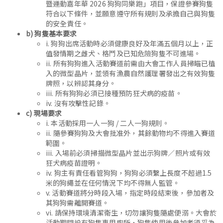
暨運動嘉年華 2026 狗狗同樂跑」項目，保證參賽狗隻
符合以下條件，並願意遵守所有規則及承擔自己與狗隻
的安全責任。
b) 狗隻基本要求
i. 狗狗出席活動時必須健康良好及年滿五個月以上，正
值發情期之雌犬、格鬥及已知危險狗隻不可進場。
ii. 所有狗狗進入活動賽道前需由大會工作人員掃瞄已植
入的微型晶片，並領有漁農自然護理署發出之有效狗隻
牌照，以辨認其身分。
iii. 所有狗狗必須已接種預防狂犬病的疫苗。
iv. 沒有攻擊性記錄。
c) 現場要求
i. 本活動採用一人一狗 / 二人一狗規則。
ii. 隨參賽狗狗及大會批准外，其餘動物均不得進入賽道
範圍。
iii. 入場前必須掃描微型晶片並出示狗牌／照片或有效
狂犬病疫苗證明。
iv. 狗主有責任看管狗狗，狗狗必須繫上長度不超過1.5
米的狗繩並在任何情況下均不得無人監管。
v. 活動賽道將分時段入場，指定時段結束後，參加者及
其狗狗需離開賽道。
vi. 請保持環境清潔衛生，切勿讓狗隻隨處便溺。大會於
活動期間設有狗隻專用廁所，狗隻使用後參加者須妥為