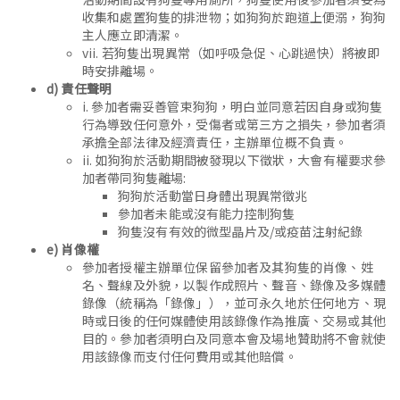
收集和處置狗隻的排泄物；如狗狗於跑道上便溺，狗狗
主人應立即清潔。
vii. 若狗隻出現異常（如呼吸急促、心跳過快）將被即
時安排離場。
d) 責任聲明
i. 參加者需妥善管束狗狗，明白並同意若因自身或狗隻
行為導致任何意外，受傷者或第三方之損失，參加者須
承擔全部法律及經濟責任，主辦單位概不負責。
ii. 如狗狗於活動期間被發現以下徵狀，大會有權要求參
加者帶同狗隻離場:
狗狗於活動當日身體出現異常徵兆
參加者未能或沒有能力控制狗隻
狗隻沒有有效的微型晶片及/或疫苗注射紀錄
e) 肖像權
參加者授權主辦單位保留參加者及其狗隻的肖像、姓
名、聲線及外貌，以製作成照片、聲音、錄像及多媒體
錄像（統稱為「錄像」），並可永久地於任何地方、現
時或日後的任何媒體使用該錄像作為推廣、交易或其他
目的。參加者須明白及同意本會及場地贊助將不會就使
用該錄像而支付任何費用或其他賠償。