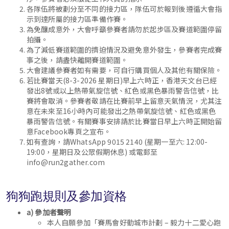
各隊伍將被劃分至不同的接力區，隊伍可於報到後遵循大會指
示到達所屬的接力區準備作賽。
為免釀成意外，大會呼籲參賽者請勿於起步區及賽道範圍停留
拍攝。
為了減低賽道範圍的擠迫情況及避免意外發生，參賽者完成賽
事之後，請盡快離開賽道範圍。
大會建議參賽者如有需要，可自行購買個人及其他有關保險。
若比賽當天(8-3-2026 星期日)早上六時正，香港天文台已經
發出8號或以上熱帶氣旋信號、紅色或黑色暴雨警告信號，比
賽將會取消。參賽者敬請在比賽前早上留意天氣情況，尤其注
意在未來至16小時內可能發出之熱帶氣旋信號、紅色或黑色
暴雨警告信號。有關賽事安排請於比賽當日早上六時正開始留
意Facebook專頁之宣布。
如有查詢，請WhatsApp 9015 2140 (星期一至
六
: 12:00-
19:00，星期日及公眾假期休息) 或電郵至
info@run2gather.com
狗狗跑規則及參加資格
a) 參加者聲明
本人自願參加「賽馬會好動城市計劃 – 毅力十二愛心跑