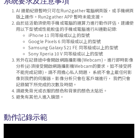
系統要求及注意事項
AI 運動紀錄暫時只可在Run2gather電腦網頁版，或手機網頁
版上運作。Run2gather APP 暫時未能支援。
由於這活動須使用手機或電腦的運算力進行動作評估，建議使
用以下型號或性能較佳的手機或電腦進行AI運動記錄:
iPhone 11 同等級或以上的型號
Google Pixels 6 同等級或以上的型號
Samsung Galaxy S21 FE 同等級或以上的型號
Sony Xperia 10 V 同等級或以上的型號
另外在記錄途中會開啟網路攝影機(Webcam)，進行即時影像
分析(必須接受開啟
網路攝影機
Webcam的要求
，如不接受
將
不能完成記錄)，請不用擔心私人問題， 系統不會上載任何影
像到我們的伺服器，影像分析只會在客戶端進行
， 我們只會
記錄閣下所完成的次數及時間。
請避免背光或衣服的顏色和背景的顏色太貼近。
避免有其他人進入鏡頭。
動作記錄示範