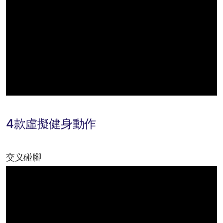
4款虛擬健身動作
交义碰腳