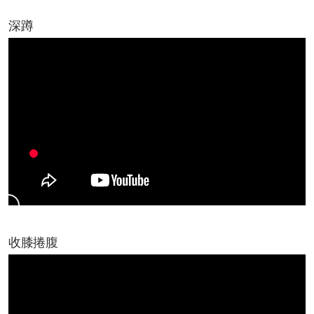
深蹲
收膝捲腹