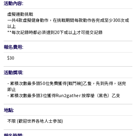
活動內容:
虛擬運動挑戰
一共4款虛擬健身動作，在挑戰期間每款動作各完成至少300次或
以上
**每次記錄時都必須達到20下或以上才可提交記錄
報名費用:
$30
活動獎項:
- 累積次數最多頭50位免費獲得[戰鬥碗]乙隻，先到先得，送完
即止
- 累積次數最多頭3位獲得Run2gather 按摩槍（黑色）乙支
地點:
不限 (歡迎世界各地人士參加)
報名時間: