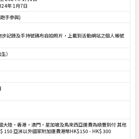
24年 1月7日
跑手參與)
將跑步記錄及手持號碼布自拍照片，上載到活動網站之個人帳號
出生）
日
國大陸，香港，澳門，星加坡及馬來西亞運費為順豐到付 其他
 150 亞洲以外國家附加運費港幣HK$150 - HK$ 300