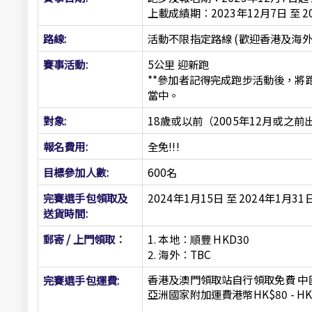
上載成績期：2023年12月7日 至 20
路線:
活動不限指定路線 (歡迎香港及海外
賽事活動:
5公里 迎新跑
**參加者記得完成跑步活動後，
當中。
對象:
18歲或以前（2005年12月或之前
報名費用:
全免!!!
目標參加人數:
600名
完賽選手包領取及
2024年1月15日 至 2024年1月31
送貨時間:
郵寄 / 上門領取：
1. 本地：順豐 HKD30
2. 海外：TBC
香港及澳門領取站自行領取免費 中
完賽選手包運費:
亞洲國家附加運費港幣HK$80 - HK$