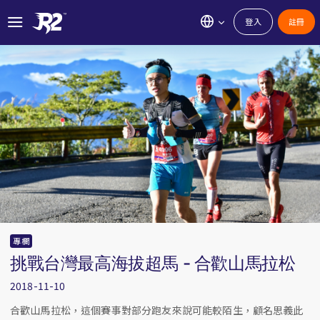
登入
註冊
專欄
挑戰台灣最高海拔超馬 - 合歡山馬拉松
2018-11-10
合歡山馬拉松，這個賽事對部分跑友來說可能較陌生，顧名思義此