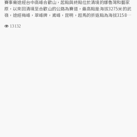
賽事需途經台中高峰合歡山，起點與終點位於清境的娜魯灣和藝家
原，以來回清境至合歡山的公路為賽道，最高點是海拔3275米的武
嶺，途經梅峰，翠峰牌，鳶峰，昆明，超馬的折返點為海拔3158米
的松雪樓。
13132