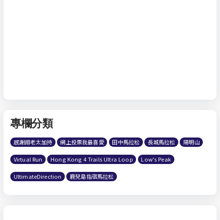
專欄分類
感謝胡老太加持
網上投票我最喜愛
田中馬拉松
長城馬拉松
陽明山
Virtual Run
Hong Kong 4 Trails Ultra Loop
Low's Peak
UltimateDirection
鹿兒島指宿馬拉松