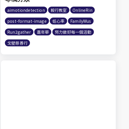
aimotiondetection
毅行教室
OnlineRin
post-format-image
低心率
FamilyWus
Run2gather
嘉年華
努力做好每一個活動
戈壁慈善行