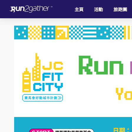
主頁
活動
旅跑團