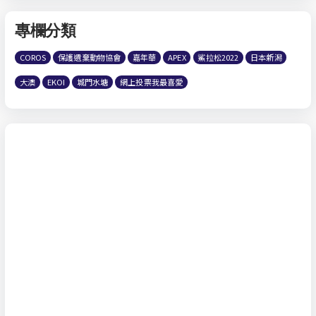
專欄分類
COROS
保護遺棄動物協會
嘉年華
APEX
鯊拉松2022
日本新潟
大澳
EKOI
城門水塘
網上投票我最喜愛