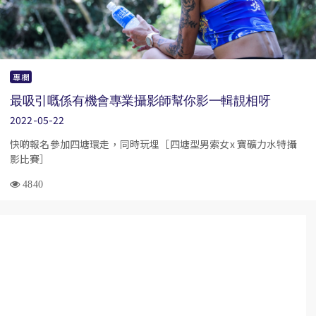
專欄
最吸引嘅係有機會專業攝影師幫你影一輯靚相呀
2022-05-22
快啲報名參加四塘環走，同時玩埋［四塘型男索女x 寶礦力水特攝
影比賽￼￼￼］
4840