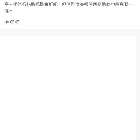
亭。相信行錯路嘅機會好細，但係難度亦都係四條路線中最高嘅一
條。
6547