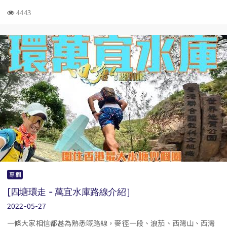
4443
專欄
[四塘環走 - 萬宜水庫路線介紹］
2022-05-27
一條大家相信都甚為熟悉嘅路線，麥徑一段、浪茄、西灣山、西灣