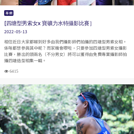
專欄
[四塘型男索女x 寶礦力水特攝影比賽］
2022-05-13
相信近日大家都睇到好多由我們攝影師們拍攝的四塘型男索女相。
係咪都想參與其中呢？而家機會嚟啦，只要參加四塘型男索女攝影
比賽，勝出的頭兩名（不分男女）將可以獲得由免費專業攝影師拍
攝四塘造型相集一輯。
6415