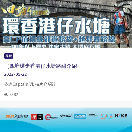
專欄
［四塘環走香港仔水塘路線介紹
2022-05-22
多謝Captain VL 拍片介紹??
8382