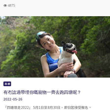
4875
專欄
有冇諗過帶埋你嘅寵物一齊去跑四塘呢？
2022-05-26
「四塘環走2022」 5月1日至8月30日，即日起接受報名。