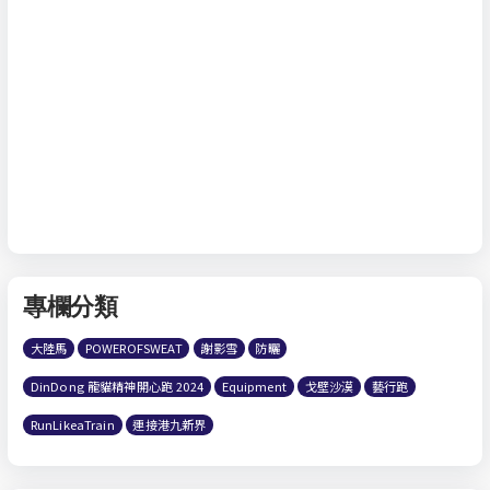
專欄分類
大陸馬
POWEROFSWEAT
謝影雪
防曬
DinDong 龍貓精神開心跑 2024
Equipment
戈壁沙漠
藝行跑
RunLikeaTrain
連接港九新界