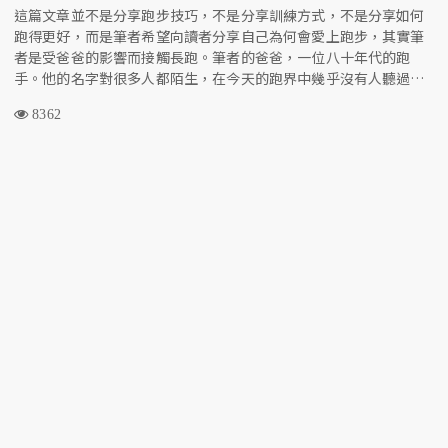
這篇文章並不是分享跑步技巧，不是分享訓練方式，不是分享如何
跑得更好，而是筆者希望向讀者分享自己為何會愛上跑步，其實筆
者是受爸爸的影響而接觸長跑。筆者的爸爸，一位八十年代的跑
手。他的名字對很多人都陌生，在今天的跑界中幾乎沒有人聽過，
在Google搜尋中也沒有一則跑步相關的結果，但他卻是筆者心中最
8362
傑出的跑手和爸爸。