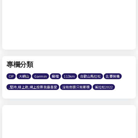
專欄分類
CIP
大嶼山
Garmin
癲噹
113km
合歡山馬拉松
比賽裝備
,堅持,線上跑,網上投票我最喜愛
沒有奇蹟只有累積
鯊拉松2022