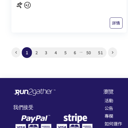
詳情
...
1
2
3
4
5
6
50
51
瀏覽
活動
我們接受
公告
專欄
如何運作