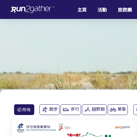
主頁
活動
旅跑團
跑步
步行
越野跑
單車
所有