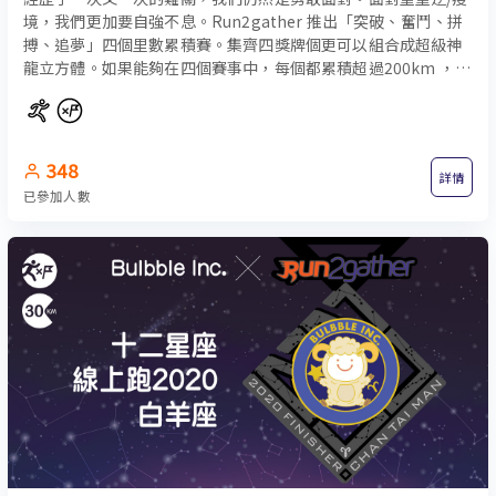
境，我們更加要自強不息。Run2gather 推出「突破、奮鬥、￼拼
搏、追夢」四個里數累積賽。集齊四獎牌個更可以組合成超級神
龍立方體。如果能夠在四個賽事中，每個都累積超過200km ，更
可額外獲贈自動轉動陳列架一個。
348
詳情
已參加人數