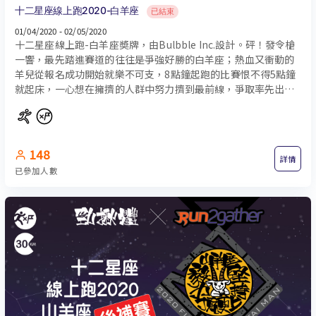
十二星座線上跑2020-白羊座
已結束
01/04/2020 - 02/05/2020
十二星座線上跑-白羊座奬牌，由Bulbble Inc.設計。砰！發令槍
一響，最先踏進賽道的往往是爭強好勝的白羊座；熱血又衝動的
羊兒從報名成功開始就樂不可支，8點鐘起跑的比賽恨不得5點鐘
就起床，一心想在擁擠的人群中努力擠到最前線，爭取率先出發
的好位置。
148
詳情
已參加人數