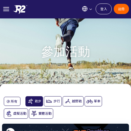
登入
註冊
參加活動
跑步
步行
越野跑
單車
所有
虛擬活動
實體活動