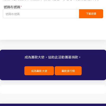
號碼布號碼
*
下載證書
成為籌款大使，協助此活動籌募捐款。
成為籌款大使
籌款排行榜