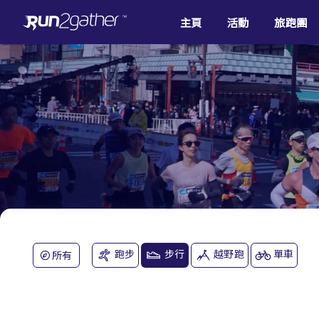
主頁
活動
旅跑團
跑步
步行
越野跑
單車
所有