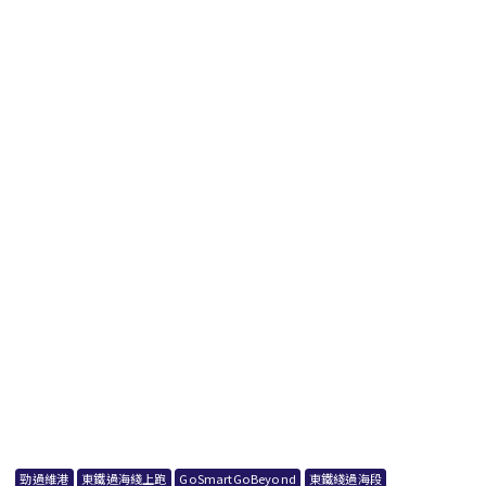
勁過維港
東鐵過海綫上跑
GoSmartGoBeyond
東鐵綫過海段