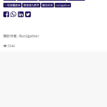
一程東鐵過海
連接港九新界
載向未來
run2gether
關於作者 : Run2gather
5344