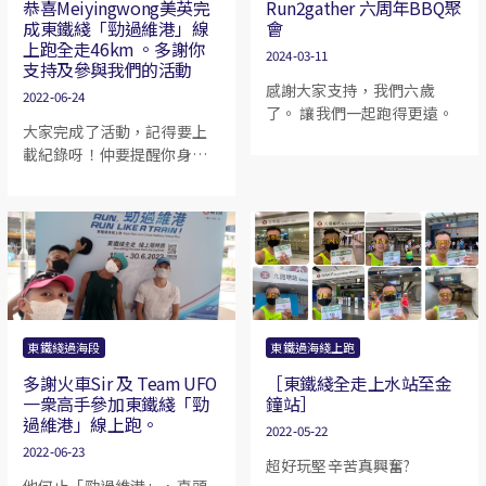
恭喜Meiyingwong美英完
Run2gather 六周年BBQ聚
成東鐵綫「勁過維港」線
會
上跑全走46km 。多謝你
2024-03-11
支持及參與我們的活動
感謝大家支持，我們六歲
2022-06-24
了。 讓我們一起跑得更遠。
大家完成了活動，記得要上
載紀錄呀！仲要提醒你身邊
有參加嘅朋友記得上載記錄
呀！
東鐵綫過海段
東鐵過海綫上跑
多謝火車Sir 及 Team UFO
［東鐵綫全走上水站至金
一衆高手參加東鐵綫「勁
鐘站］
過維港」線上跑。
2022-05-22
2022-06-23
超好玩堅辛苦真興奮?
他何止「勁過維港」，直頭