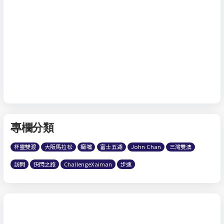
專欄分類
杯靈雙渡
大阪馬拉松
癲噹
富士五湖
John Chan
三灣雙澳
訪問
快閃之旅
ChallengeXaiman
步速