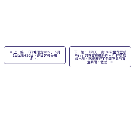
上一編 : 「四塘環走2022」 5月
下一編 : 「四天三夜108公里戈壁慈
1日至8月30日，即日起接受報
善行」的真實震撼歷程。 行程從敦
名。...
煌出發，隊伍歷經了戈壁罕見的盲
盒暴雨、體感...