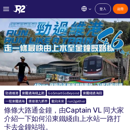
登入
註冊
勁過維港
東鐵過海綫上跑
GoSmartGoBeyond
東鐵綫過海段
一程東鐵過海
連接港九新界
載向未來
run2gether
條條大路通金鐘，由Captain VL 同大家
介紹一下如何沿東鐵綫由上水站一路打
卡去金鐘站啦。