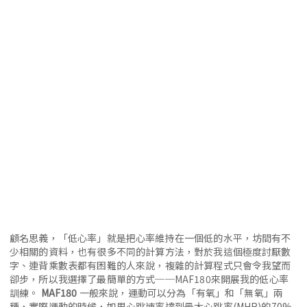
顧名思義，「低心率」就是把心率維持在一個低的水平，坊間有不
少相關的資料，也有很多不同的計算方法，對於我這個極度討厭數
字、連背乘數表都有困難的人來說，複雜的計算程式只會令我望而
卻步，所以我選擇了最簡單的方式──MAF180來開展我的低心率
訓練。
MAF180
一般來說，運動可以分為「有氧」和「無氧」兩
種，實際運動的時候，如果心跳速率達到最大心跳率(MHR)的70%