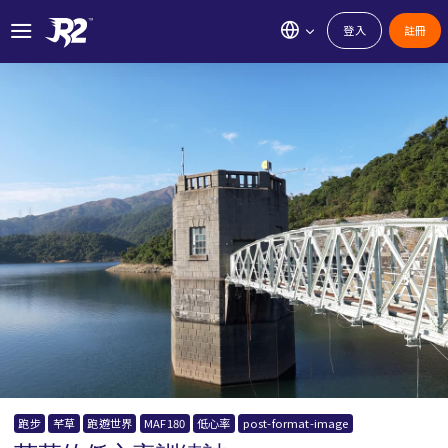
登入
註冊
跑步
芊草
跑遊世界
MAF180
低心率
post-format-image