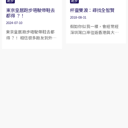
跑步
跑步
東京皇居跑步唔駛帶鞋去
杯靈雙渡：尋找全智賢
都得 ？！
2018-08-31
2024-07-10
假如你似我一樣，會經常經
東京皇居跑步唔駛帶鞋去都
深圳灣口岸往返香港與大陸
得 ？！ 相信很多跑友到外地
的話，你便可能會像我一樣
旅遊都會帶備跑鞋及衫褲
在高速公路上留意到一個位
等， 有時間都會去跑一跑。
於屯門的山頭，並給山上的
今次為大家介紹一個在東京
幾棵大樹吸引。山上有樹，
旅遊/出差的跑步好地方：
這能有多稀奇呢？但奇就奇
「皇居」 5km 圈。 「皇居」
在，圍繞這個座山的四周雖
顧名思義是日皇居住的地
未至於寸草不生，卻都僅是
方，在其外圍有城牆及護城
些矮小的灌木叢，唯有這幾
河包圍着。而這個跑步路線
棵大樹屹立於山頂之顛，即
正好是在外圍行人路，一圈
使遠在天水圍的西鐵站遙望
大約為5km 。
過去，大樹的形態都清晰可
辨。