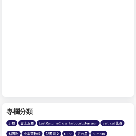
專欄分類
步速
富士五湖
EastRailLineCrossHarbourExtension
vertical 比賽
越野跑
火車頭教練
型男索女
UTSS
五公里
SuitRun