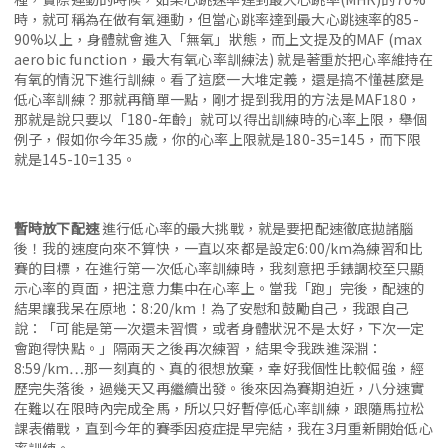
時，就可稱為在做有氧運動，但當心跳率達到最大心跳速率的85-
90%以上，身體就會進入「無氧」狀態，而上文提及的MAF (max
aerobic function，最大有氧心率訓練法) 就是著重於把心率維持在
有氧的情況下進行訓練。看了這麼一大堆定義，還是搞不懂甚麼是
低心率訓練？那就再簡單一點，剛才提到我用的方法是MAF180，
那就是說只要以「180-年齡」就可以得出訓練時的心率上限，舉個
例子，假如你今年35歲，你的心率上限就是180-35=145，而下限
就是145-10=135。
暫時放下配速
進行低心率的最大挑戰，就是要把配速徹底拋諸腦
後！我的速度向來不算快，一直以來都是設定6:00/km為練習和比
賽的目標，在進行第一次低心率訓練時，我刻意把手錶調校至只顯
示心率的頁面，把注意力集中在心率上。當我「跑」完後，配速的
結果讓我呆在原地：8:20/km！為了安慰和鼓勵自己，我跟自己
說：「可能是第一次還未習慣，或者身體狀況不是太好，下次一定
會跑得快點。」隔兩天之後再次練習，結果令我跌進深淵：
8:59/km…那一刻真的、真的很想放棄，幸好我個性比較倔強，經
歷完失落後，過幾天又再繼續出發。後來因為賽期迫近，八分速實
在難以在限時內完成全馬，所以只好暫停低心率訓練，跟隨馬拉松
課表備戰，直到今年的賽季因疫症提早完結，我在3月重新開始低心