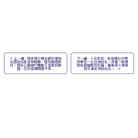
上一編 : 原來唔少朋友都好猶䂊
下一編 : 十五年前，我和兩位中學
在這段抗疫非常時期，唔知跑唔跑
同學及一位台灣好友，憑著一股傻
好，想去公園做吓體能又怕惹到病
勁從高雄騎到花蓮，最後搭火車狼
菌，在抗疫期間差不多...
狽又滿足地回台北。...