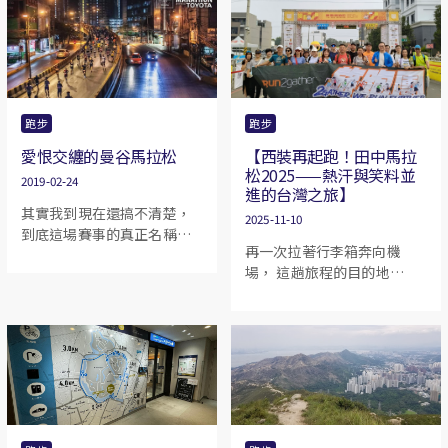
跑步的緣故重訪這個地方，
沒看到白天鵝賓館，卻發現
到處高樓林立，暱稱「小蠻
腰」的廣州塔是世界第二高
的塔式建築，僅次於東京晴
空塔(有說法會把第一高樓哈
跑步
跑步
里發塔計算在內，那廣州塔
愛恨交纏的曼谷馬拉松
【西裝再起跑！田中馬拉
就是第三高的了)。能用雙腿
松2025——熱汗與笑料並
遊走於這個城市，感受它的
2019-02-24
進的台灣之旅】
人文氣息，實在是一件樂
其實我到現在還搞不清楚，
事！
2025-11-10
到底這場賽事的真正名稱是
再一次拉著行李箱奔向機
甚麼……官方的資料有兩個
場， 這趟旅程的目的地——
說法：Amazing Thailand
台中田中鎮。 不是去泡溫
Marathon Bangkok
泉，也不是去朝聖咖啡館，
(ATMBKK) 和 The
而是去跑馬拉松。 對，就是
Unforgettable
那個去年的地獄模式——我穿
Marathon，但不管是那個名
西裝跑全馬、在三十多度高
字，都足以反映這場賽事的
溫下差點變成行走的「港式
特別之處──奇妙和令人難
煲湯」。
忘。