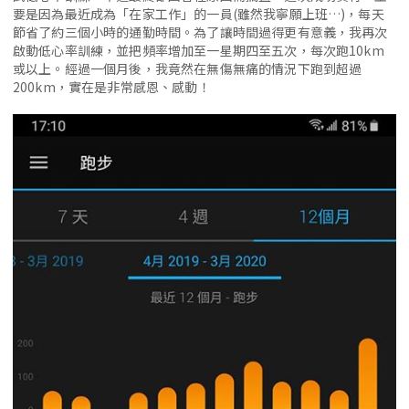
要是因為最近成為「在家工作」的一員(雖然我寧願上班…)，每天
節省了約三個小時的通勤時間。為了讓時間過得更有意義，我再次
啟動低心率訓練，並把頻率增加至一星期四至五次，每次跑10km
或以上。經過一個月後，我竟然在無傷無痛的情況下跑到超過
200km，實在是非常感恩、感動！