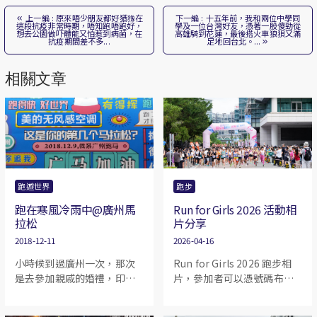
上一編 : 原來唔少朋友都好猶䂊在
下一編 : 十五年前，我和兩位中學同
這段抗疫非常時期，唔知跑唔跑好，
學及一位台灣好友，憑著一股傻勁從
想去公園做吓體能又怕惹到病菌，在
高雄騎到花蓮，最後搭火車狼狽又滿
抗疫期間差不多...
足地回台北。...
相關文章
跑遊世界
跑步
跑在寒風冷雨中@廣州馬
Run for Girls 2026 活動相
拉松
片分享
2018-12-11
2026-04-16
小時候到過廣州一次，那次
Run for Girls 2026 跑步相
是去參加親戚的婚禮，印象
片，參加者可以憑號碼布號
已經很模糊了，只記得「白
碼或者面容偵測去找尋相
天鵝賓館」。事隔多年，因
片。