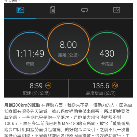
率訓練。
月跑200km的感動
在運動方面，我從來不是一個勤力的人，因為自
知身體有很多先天缺憾，擔心過度運動會帶來傷害，所以即使要備
戰全馬，一星期也只是跑一至兩次，月跑量大部份時間都不到
100km。早在多年前我已經對MAF180略有所聞，被它「能夠避免
跑步中因肌肉疲勞而引起傷病」的好處深深吸引，之前不只一次嘗
試低心率訓練，不過最終都因各種原因而擱置。這次成功實行，主