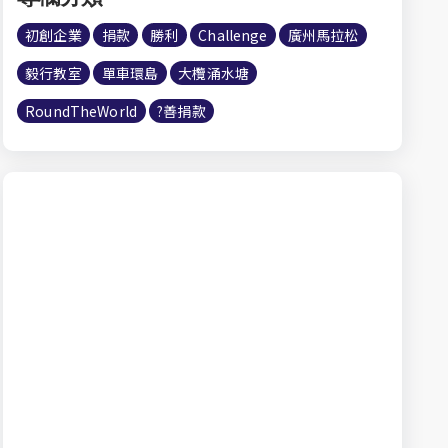
初創企業
捐款
勝利
Challenge
廣州馬拉松
毅行教室
單車環島
大欖涌水塘
RoundTheWorld
?善捐款