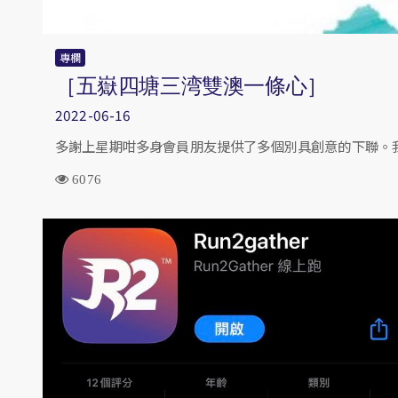
專欄
［五嶽四塘三湾雙澳一條心］
2022-06-16
多謝上星期咁多身會員朋友提供了多個別具創意的下聯。我
6076