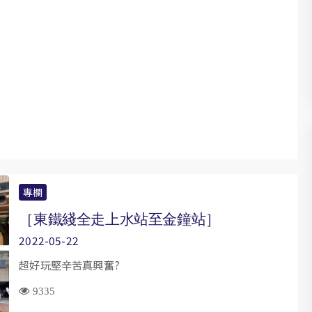
專欄
［東鐵綫全走上水站至金鐘站］
2022-05-22
超好玩堅辛苦真興奮?
9335