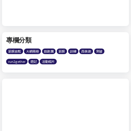
專欄分類
筋膜放鬆
大嶼兩極
旅跑團
筋膜
訓練
西裝跑
突破
run2gether
遊記
活動相片