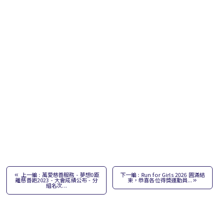
上一編 : 萬愛慈善服務 - 夢想0距
下一編 : Run for Girls 2026 圓滿結
離慈善跑2023 - 大會成績公布 - 分
束，恭喜各位得獎運動員...
組名次...