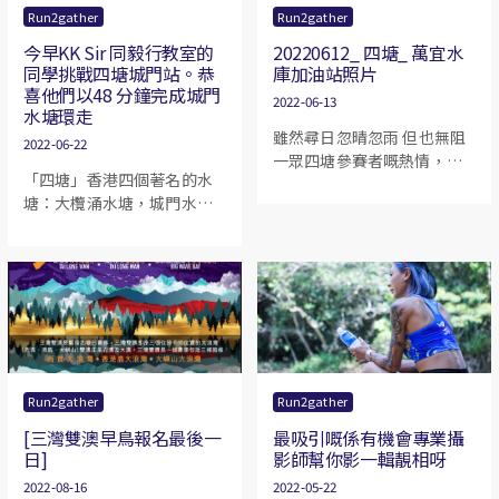
Run2gather
Run2gather
今早KK Sir 同毅行教室的
20220612_ 四塘_ 萬宜水
同學挑戰四塘城門站。恭
庫加油站照片
喜他們以48 分鐘完成城門
2022-06-13
水塘環走
雖然尋日忽晴忽雨 但也無阻
2022-06-22
一眾四塘參賽者嘅熱情，也
「四塘」香港四個著名的水
辛苦了幾位攝影師，幫我們
塘：大欖涌水塘，城門水
影咗好多靚相。有更多的照
塘，萬宜水庫，香港仔水
片可以在 "Break 200k 關注
塘。
組" 群組中可以找到。
Run2gather
Run2gather
[三灣雙澳早鳥報名最後一
最吸引嘅係有機會專業攝
日]
影師幫你影一輯靚相呀
2022-08-16
2022-05-22