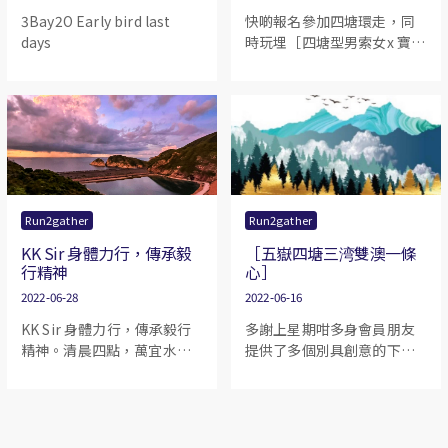
3Bay2O Early bird last
快啲報名參加四塘環走，同
days
時玩埋［四塘型男索女x 寶礦
力水特攝影比賽￼￼￼］
Run2gather
Run2gather
KK Sir 身體力行，傳承毅
［五嶽四塘三湾雙澳一條
行精神
心］
2022-06-28
2022-06-16
KK Sir 身體力行，傳承毅行
多謝上星期咁多身會員朋友
精神。清晨四點，萬宜水庫
提供了多個別具創意的下
環塘?? 他們全部都在金牌時
聯。我們精選出當中10 條給
間內完成。 感謝KK Chan 毅
大家投選最佳下聯。
行先生支持及參與我們的活
動。