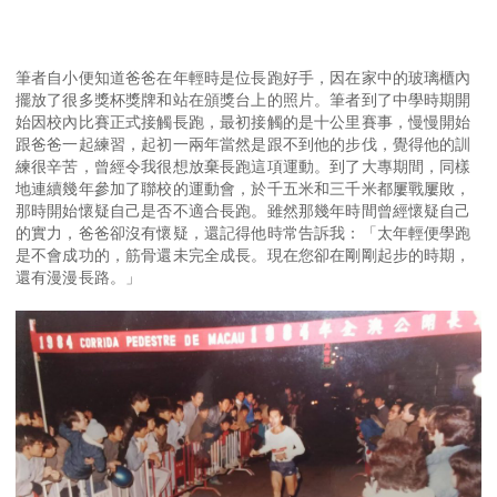
筆者自小便知道爸爸在年輕時是位長跑好手，因在家中的玻璃櫃內
擺放了很多獎杯獎牌和站在頒獎台上的照片。筆者到了中學時期開
始因校內比賽正式接觸長跑，最初接觸的是十公里賽事，慢慢開始
跟爸爸一起練習，起初一兩年當然是跟不到他的步伐，覺得他的訓
練很辛苦，曾經令我很想放棄長跑這項運動。到了大專期間，同樣
地連續幾年參加了聯校的運動會，於千五米和三千米都屢戰屢敗，
那時開始懷疑自己是否不適合長跑。雖然那幾年時間曾經懷疑自己
的實力，爸爸卻沒有懷疑，還記得他時常告訴我：「太年輕便學跑
是不會成功的，筋骨還未完全成長。現在您卻在剛剛起步的時期，
還有漫漫長路。」