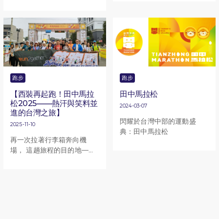
論您是順利完成抑或未能完
療。它的原理是通過高速的
成，都藉此恭喜各位願意踏
震動，讓肌肉和神經達到放
出第一步去接受挑戰，給自
鬆。在進行劇烈運動之後身
己一個目標，可能獎牌是一
體會產生大量的乳酸，如果
股推動力，但都是其次，最
不及時放鬆，第二天自己的
重要是您曾經為了這個目標
肌肉出現酸痛的症狀。
跑過的每一步，每一步都不
是沒意義的，是代表著您對
跑步
跑步
自己的信心和承諾。
【西裝再起跑！田中馬拉
田中馬拉松
松2025——熱汗與笑料並
2024-03-07
進的台灣之旅】
閃耀於台灣中部的運動盛
2025-11-10
典：田中馬拉松
再一次拉著行李箱奔向機
場， 這趟旅程的目的地——
台中田中鎮。 不是去泡溫
泉，也不是去朝聖咖啡館，
而是去跑馬拉松。 對，就是
那個去年的地獄模式——我
穿西裝跑全馬、在三十多度
高溫下差點變成行走的「港