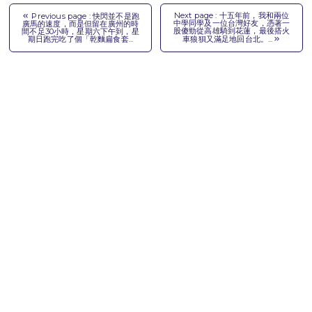
Next page : 十五年前，我和兩位
Previous page : 快閃並不是跑
中學同學及一位台灣好友，憑著一
廣馬的速度，而是但留在廣州的時
股傻勁從高雄騎到花蓮，最後搭火
間不足30小時，星期六下午到，星
期日跑完吃了個「乾麵扁食套...
車狼狽又滿足地回台北。...