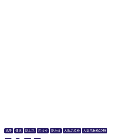
跑步
健康
線上跑
馬拉松
劉永燦
大阪馬拉松
大阪馬拉松2018