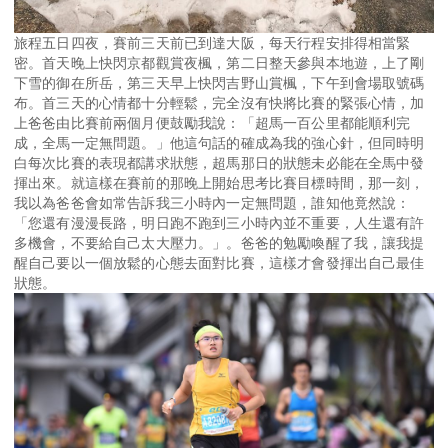
旅程五日四夜，賽前三天前已到達大阪，每天行程安排得相當緊
密。首天晚上快閃京都觀賞夜楓，第二日整天參與本地遊，上了剛
下雪的御在所岳，第三天早上快閃吉野山賞楓，下午到會場取號碼
布。首三天的心情都十分輕鬆，完全沒有快將比賽的緊張心情，加
上爸爸由比賽前兩個月便鼓勵我說：「超馬一百公里都能順利完
成，全馬一定無問題。」他這句話的確成為我的強心針，但同時明
白每次比賽的表現都講求狀態，超馬那日的狀態未必能在全馬中發
揮出來。就這樣在賽前的那晚上開始思考比賽目標時間，那一刻，
我以為爸爸會如常告訴我三小時內一定無問題，誰知他竟然說：
「您還有漫漫長路，明日跑不跑到三小時內並不重要，人生還有許
多機會，不要給自己太大壓力。」。爸爸的勉勵喚醒了我，讓我提
醒自己要以一個放鬆的心態去面對比賽，這樣才會發揮出自己最佳
狀態。