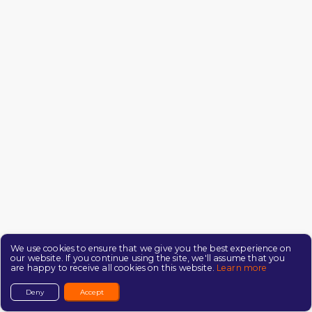
We use cookies to ensure that we give you the best experience on
our website. If you continue using the site, we'll assume that you
are happy to receive all cookies on this website.
Learn more
Deny
Accept