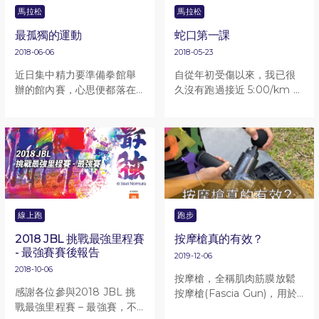
馬拉松
馬拉松
最孤獨的運動
蛇口第一課
2018-06-06
2018-05-23
近日集中精力要準備拳館舉
自從年初受傷以來，我已很
辦的館內賽，心思便都落在
久沒有跑過接近 5:00/km 的
拳擊練習上，即使閒來想在
速度了，近來跑步都是為了
Netflix 上找電影來看，也會
要準備拳賽而練氣與保持狀
刻意選擇一些與拳擊相關的
態，亦很久沒有在訓練中推
電影或紀錄片。在一齣名叫
自己要快跑了。但這一天，
《The Hurt Business》的
在這課接近 10 公里的距離
紀錄片裡，有一句旁白格外
裡，中間有 6 公里都保持在
引起了我的注意，有受訪者
「五分頭」的區域，當中有
忽然說：「MMA 格鬥是世
一公里更達到了 4:53/km 的
線上跑
跑步
上最孤獨的運動了。」
速度，為什麼會這樣呢......？
2018 JBL 挑戰最強里程賽
按摩槍真的有效？
理由很簡單，一個男人會突
- 最強賽賽後報告
然快跑，原因通常都是因為
2019-12-06
出現了一個女人。
2018-10-06
按摩槍，全稱肌肉筋膜放鬆
感謝各位參與2018 JBL 挑
按摩槍(Fascia Gun)，用於
戰最強里程賽 – 最強賽，不
筋膜放鬆的高頻次沖擊理