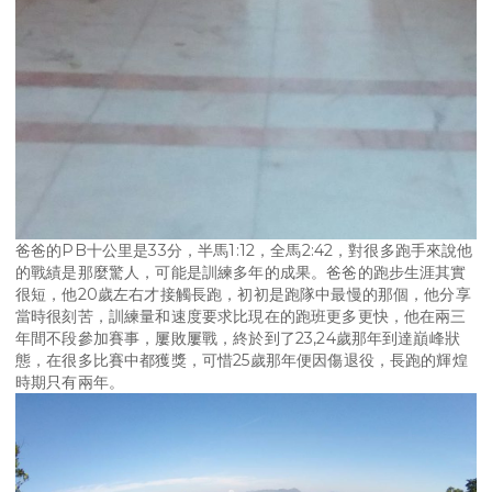
爸爸的PB十公里是33分，半馬1:12，全馬2:42，對很多跑手來說他
的戰績是那麼驚人，可能是訓練多年的成果。爸爸的跑步生涯其實
很短，他20歲左右才接觸長跑，初初是跑隊中最慢的那個，他分享
當時很刻苦，訓練量和速度要求比現在的跑班更多更快，他在兩三
年間不段參加賽事，屢敗屢戰，終於到了23,24歲那年到達巔峰狀
態，在很多比賽中都獲獎，可惜25歲那年便因傷退役，長跑的輝煌
時期只有兩年。