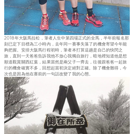
2018年大阪馬拉松，筆者人生中第四場正式的全馬，半年前報名那
刻已定下目標為三小時內，去年同一賽事失落了的機會寄望今年能
夠把握。安排大阪馬行程初時，筆者本打算這趟是自己的快閃之
旅，直到一天爸爸告訴我他不放心我獨自旅行，暗地裡知道他是想
順道觀賞關西紅葉，結果當然是兩父子一齊去，往後跟爸爸一起旅
行的機會確實不多，回想起當初決定絕對正確。除了機會難得，今
次也是因為他在賽前的一句話改變了我的心態。