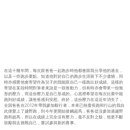
在這十幾年間，每次跟爸爸一起跑步時他都會跟我分享他的過去，
以及一些跑步要點。知道他對於自己的跑步生涯留下不少遺憾，同
時亦感覺他會寄望作為兒子的我能跟自己一樣跑出好成績。這樣的
寄望在某段時間對筆者來說是一鼓推動力，但有時亦會帶來一份無
形的壓力，而這份壓力是自己形成的。心底裡希望在每次比賽中能
跑到好成績，讓爸爸感到安慰。終於，這份壓力在這近年消失了，
全因爸爸在2012年帶我參加毅行者，本來已熱愛長跑和行山的我自
此便愛上了越野跑，到今年更開始接觸超馬，爸爸從沒參加過越野
跑和超馬，所以在成績上完全沒有壓力，毫不反對之餘，他更不斷
鼓勵我去挑戰自己，嘗試參與新的賽事。