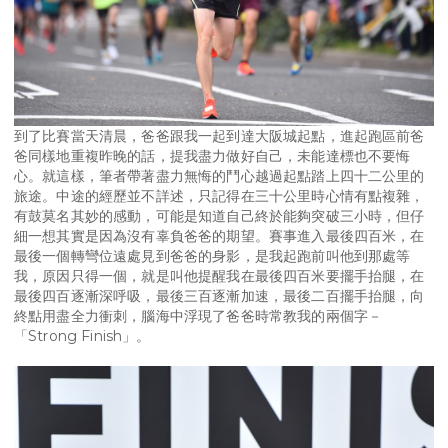
到了比賽當天清晨，爸爸跟我一起到達大阪城起點，進起跑區前爸
爸同樣地重複昨晚的話，提我盡力做好自己，未能達標也不要悔
心。就這樣，筆者帶著盡力無悔的鬥心越過起點踏上四十二公里的
旅途。中途的經歷並不詳述，只記得在三十公里時心情有點複雜，
有鼓莫名其妙的感動，可能是知道自己終於能夠突破三小時，但仔
細一想其實是因為沒有辜負爸爸的期望。賽事進入最後四百米，在
最後一個轉彎位遠處見到爸爸的身影，是我起跑前叫他到那處等
我，原因只得一個，就是叫他提醒我在最後四百米要擺手抬腿，在
最後四百逐漸深呼吸，最後三百逐漸加速，最後二百擺手抬腿，向
終點用盡全力衝刺，腦海中浮現了爸爸時常教我的兩個字－
「Strong Finish」。