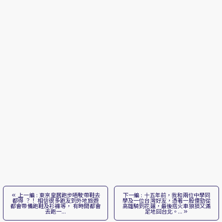
上一編 : 東京皇居跑步唔駛帶鞋去
下一編 : 十五年前，我和兩位中學同
都得 ？！ 相信很多跑友到外地旅遊
學及一位台灣好友，憑著一股傻勁從
都會帶備跑鞋及衫褲等， 有時間都會
高雄騎到花蓮，最後搭火車狼狽又滿
去跑一...
足地回台北。...