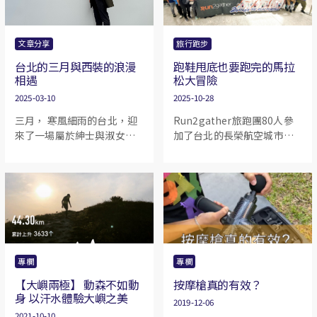
一個感覺似迷你版的四徑，
有點參考。
但仍有一定難度。直到12月
初一天放工回家的路上，決
文章分享
旅行跑步
定了不如定這個為下個目
台北的三月與西裝的浪漫
跑鞋甩底也要跑完的馬拉
標，那刻便DM Kenneth報
相遇
松大冒險
名。報名後事隔數天，突然
很希望這次挑戰變得更有意
2025-03-10
2025-10-28
義，給自己更大推動力去完
三月， 寒風細雨的台北，迎
Run2gather旅跑團80人參
成，便決定跟8848一樣為一
來了一場屬於紳士與淑女的
加了台北的長榮航空城市觀
個組織籌款。
盛典——GQ Suit Walk
光馬拉松，行程三天兩夜，
2025。這場紳士遊行，已悄
充滿跑步與美食的冒險
然走過十二個年頭，今年更
移師至充滿懷舊氛圍的迪化
街大稻埕，讓充滿民初氣息
的街道與現代西裝的優雅交
織出一段夢幻的樂章。
專欄
專欄
【大嶼兩極】 動森不如動
按摩槍真的有效？
身 以汗水體驗大嶼之美
2019-12-06
2021-10-10