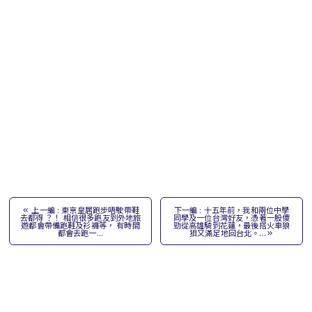
上一編 : 東京皇居跑步唔駛帶鞋
下一編 : 十五年前，我和兩位中學
去都得 ？！ 相信很多跑友到外地旅
同學及一位台灣好友，憑著一股傻
遊都會帶備跑鞋及衫褲等， 有時間
勁從高雄騎到花蓮，最後搭火車狼
都會去跑一...
狽又滿足地回台北。...