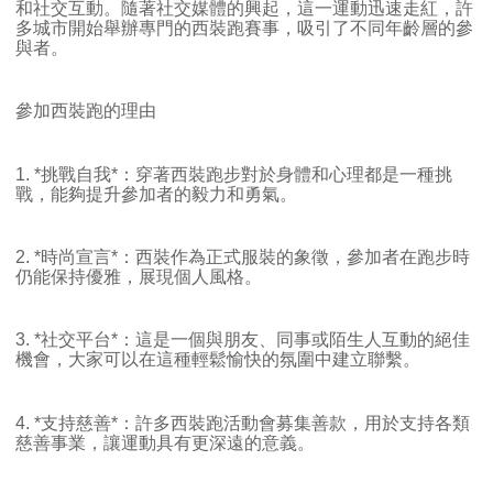
和社交互動。隨著社交媒體的興起，這一運動迅速走紅，許
多城市開始舉辦專門的西裝跑賽事，吸引了不同年齡層的參
與者。
參加西裝跑的理由
1.
*
挑戰自我
*
：穿著西裝跑步對於身體和心理都是一種挑
戰，能夠提升參加者的毅力和勇氣。
2.
*
時尚宣言
*
：西裝作為正式服裝的象徵，參加者在跑步時
仍能保持優雅，展現個人風格。
3.
*
社交平台
*
：這是一個與朋友、同事或陌生人互動的絕佳
機會，大家可以在這種輕鬆愉快的氛圍中建立聯繫。
4.
*
支持慈善
*
：許多西裝跑活動會募集善款，用於支持各類
慈善事業，讓運動具有更深遠的意義。