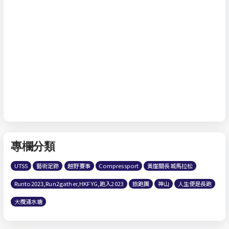
專欄分類
UTSS
藝術足跡
越野賽事
Compressport
黃崖關長城馬拉松
Runto2023,Run2gather,HKFYG,跑入2023
旅跑團
神山
人生便是長跑
大欖涌水塘