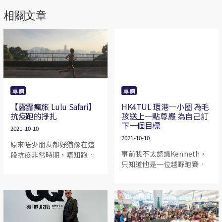
相關文章
專欄
專欄
【露露瘋旅 Lulu Safari】
HK4TUL 環港一小圈 為毛
抗疫跑的掙扎
孩送上一點尊嚴 為自己訂
下一個目標
2021-10-10
2021-10-10
原來唔少朋友都好猶䂊在這
事前我不太認識Kenneth，
段抗疫非常時期，唔知跑唔
只知道他是一位越野跑賽事
跑好，想去公園做吓體能又
的攝影師。有一天看到他自
怕惹到病菌，在抗疫期間差
發跑了 Hong Kong 4 Trails
不多每天跑步（每星期仲有
Ultra Loop HK4TUL 的路
五十幾公里，對我來說算係
線，那天這條路線還未有一
近年奇蹟），有一些觀察，
個名字，這條路線給我的第
希望對唔知跑唔跑好既大家