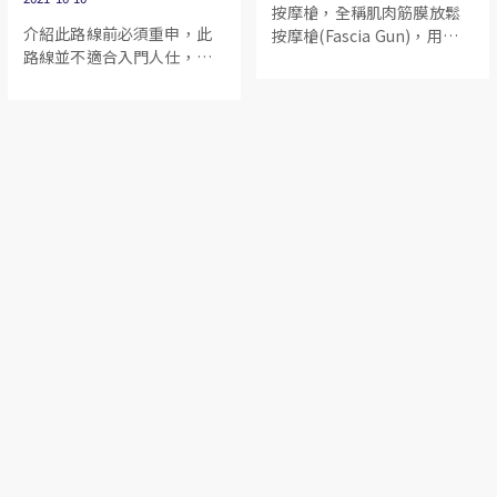
按摩槍，全稱肌肉筋膜放鬆
介紹此路線前必須重申，此
按摩槍(Fascia Gun)，用於
路線並不適合入門人仕，以
筋膜放鬆的高頻次沖擊理
及請勿獨自前往，行山人仕
療。它的原理是通過高速的
必須量力而為，對個人自身
震動，讓肌肉和神經達到放
安全負責，並且將所有製造
鬆。在進行劇烈運動之後身
的垃圾跟身，待到達補給點
體會產生大量的乳酸，如果
或終點時才處理，自己垃圾
不及時放鬆，第二天自己的
自己帶走。
肌肉出現酸痛的症狀。