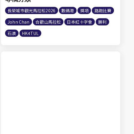
長榮城市觀光馬拉松2026
數碼港
獎項
路跑比賽
John Chan
合歡山馬拉松
日本紅十字會
勝利
石澳
HK4TUL